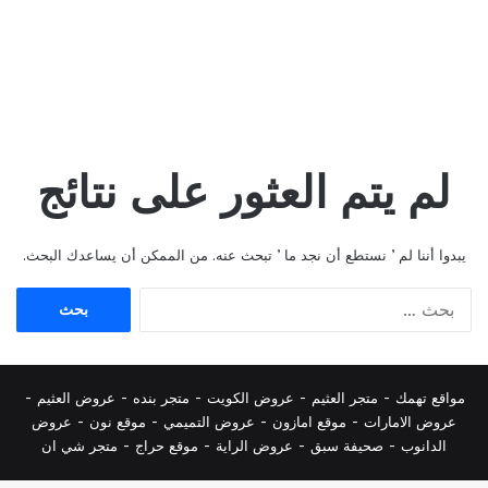
لم يتم العثور على نتائج
يبدوا أننا لم ’ نستطع أن نجد ما ’ تبحث عنه. من الممكن أن يساعدك البحث.
البحث
عن:
مواقع تهمك -
متجر العثيم
-
عروض الكويت
-
متجر بنده
-
عروض العثيم
-
عروض الامارات
-
موقع امازون
-
عروض التميمي
-
م
وقع نون
-
عروض
الدانوب
-
صحيفة سبق
-
عروض الراية
-
موقع حراج
-
متجر شي ان