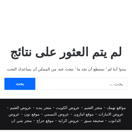
لم يتم العثور على نتائج
يبدوا أننا لم ’ نستطع أن نجد ما ’ تبحث عنه. من الممكن أن يساعدك البحث.
البحث
عن:
مواقع تهمك -
متجر العثيم
-
عروض الكويت
-
متجر بنده
-
عروض العثيم
-
عروض الامارات
-
موقع امازون
-
عروض التميمي
-
م
وقع نون
-
عروض
الدانوب
-
صحيفة سبق
-
عروض الراية
-
موقع حراج
-
متجر شي ان