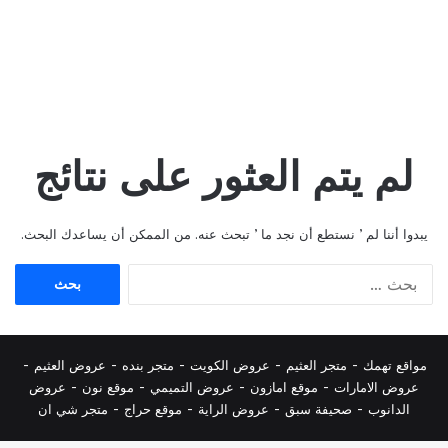
لم يتم العثور على نتائج
يبدوا أننا لم ’ نستطع أن نجد ما ’ تبحث عنه. من الممكن أن يساعدك البحث.
البحث
عن:
مواقع تهمك -
متجر العثيم
-
عروض الكويت
-
متجر بنده
-
عروض العثيم
-
عروض الامارات
-
موقع امازون
-
عروض التميمي
-
م
وقع نون
-
عروض
الدانوب
-
صحيفة سبق
-
عروض الراية
-
موقع حراج
-
متجر شي ان