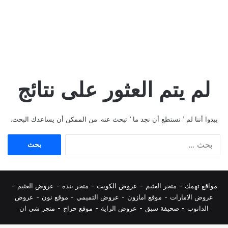
لم يتم العثور على نتائج
يبدوا أننا لم ’ نستطع أن نجد ما ’ تبحث عنه. من الممكن أن يساعدك البحث.
البحث
عن:
مواقع تهمك -
متجر العثيم
-
عروض الكويت
-
متجر بنده
-
عروض العثيم
-
عروض الامارات
-
موقع امازون
-
عروض التميمي
-
م
وقع نون
-
عروض
الدانوب
-
صحيفة سبق
-
عروض الراية
-
موقع حراج
-
متجر شي ان