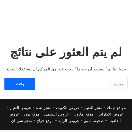
لم يتم العثور على نتائج
يبدوا أننا لم ’ نستطع أن نجد ما ’ تبحث عنه. من الممكن أن يساعدك البحث.
البحث
عن:
مواقع تهمك -
متجر العثيم
-
عروض الكويت
-
متجر بنده
-
عروض العثيم
-
عروض الامارات
-
موقع امازون
-
عروض التميمي
-
م
وقع نون
-
عروض
الدانوب
-
صحيفة سبق
-
عروض الراية
-
موقع حراج
-
متجر شي ان