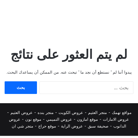
لم يتم العثور على نتائج
يبدوا أننا لم ’ نستطع أن نجد ما ’ تبحث عنه. من الممكن أن يساعدك البحث.
البحث
عن:
مواقع تهمك -
متجر العثيم
-
عروض الكويت
-
متجر بنده
-
عروض العثيم
-
عروض الامارات
-
موقع امازون
-
عروض التميمي
-
م
وقع نون
-
عروض
الدانوب
-
صحيفة سبق
-
عروض الراية
-
موقع حراج
-
متجر شي ان