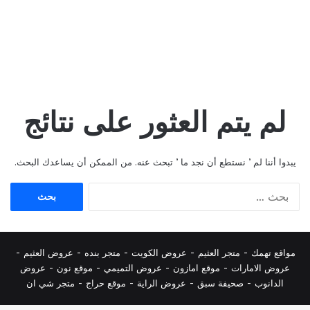
لم يتم العثور على نتائج
يبدوا أننا لم ’ نستطع أن نجد ما ’ تبحث عنه. من الممكن أن يساعدك البحث.
البحث
عن:
مواقع تهمك -
متجر العثيم
-
عروض الكويت
-
متجر بنده
-
عروض العثيم
-
عروض الامارات
-
موقع امازون
-
عروض التميمي
-
م
وقع نون
-
عروض
الدانوب
-
صحيفة سبق
-
عروض الراية
-
موقع حراج
-
متجر شي ان