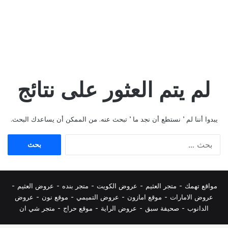
لم يتم العثور على نتائج
يبدوا أننا لم ’ نستطع أن نجد ما ’ تبحث عنه. من الممكن أن يساعدك البحث.
البحث
عن:
مواقع تهمك -
متجر العثيم
-
عروض الكويت
-
متجر بنده
-
عروض العثيم
-
عروض الامارات
-
موقع امازون
-
عروض التميمي
-
م
وقع نون
-
عروض
الدانوب
-
صحيفة سبق
-
عروض الراية
-
موقع حراج
-
متجر شي ان