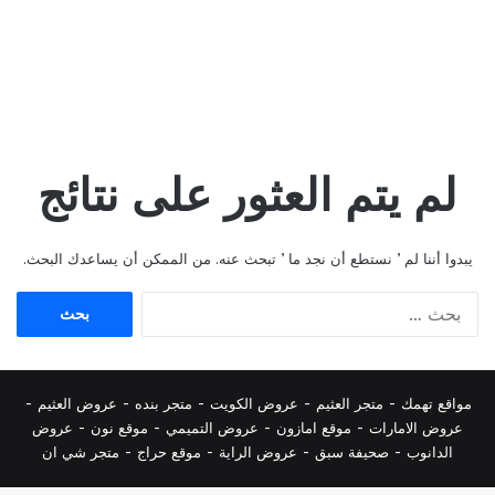
لم يتم العثور على نتائج
يبدوا أننا لم ’ نستطع أن نجد ما ’ تبحث عنه. من الممكن أن يساعدك البحث.
البحث
عن:
مواقع تهمك -
متجر العثيم
-
عروض الكويت
-
متجر بنده
-
عروض العثيم
-
عروض الامارات
-
موقع امازون
-
عروض التميمي
-
م
وقع نون
-
عروض
الدانوب
-
صحيفة سبق
-
عروض الراية
-
موقع حراج
-
متجر شي ان