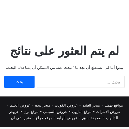
لم يتم العثور على نتائج
يبدوا أننا لم ’ نستطع أن نجد ما ’ تبحث عنه. من الممكن أن يساعدك البحث.
البحث
عن:
مواقع تهمك -
متجر العثيم
-
عروض الكويت
-
متجر بنده
-
عروض العثيم
-
عروض الامارات
-
موقع امازون
-
عروض التميمي
-
م
وقع نون
-
عروض
الدانوب
-
صحيفة سبق
-
عروض الراية
-
موقع حراج
-
متجر شي ان