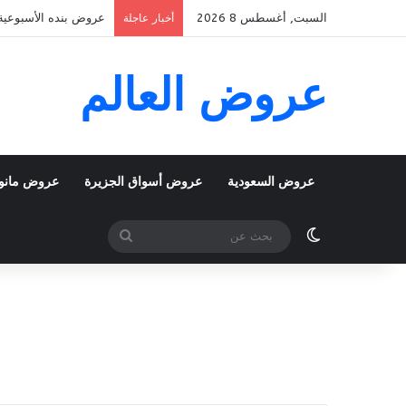
السبت, أغسطس 8 2026
عروض بنده الأسبوعية 5 اغسطس 2026 الموافق 22 صفر 1448 k To School
أخبار عاجلة
عروض العالم
عروض السعودية
عروض أسواق الجزيرة
عروض مانو
الوضع المظلم
بحث
عن