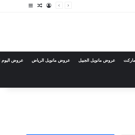
تسجيل الدخول
مقال عشوائي
إضافة عمود جا
ماركت
عروض مانويل الجبيل
عروض مانويل الرياض
عروض اليوم ا