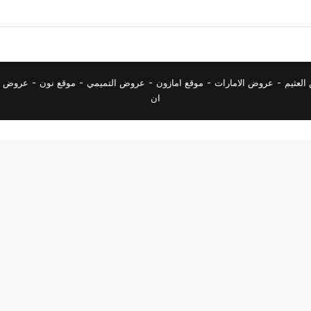
لعثيم
-
عروض الامارات
-
موقع امازون
-
عروض التميمي
-
م
وقع نون
-
عروض ا
ان