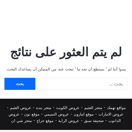
لم يتم العثور على نتائج
يبدوا أننا لم ’ نستطع أن نجد ما ’ تبحث عنه. من الممكن أن يساعدك البحث.
البحث
عن:
مواقع تهمك -
متجر العثيم
-
عروض الكويت
-
متجر بنده
-
عروض العثيم
-
عروض الامارات
-
موقع امازون
-
عروض التميمي
-
م
وقع نون
-
عروض
الدانوب
-
صحيفة سبق
-
عروض الراية
-
موقع حراج
-
متجر شي ان