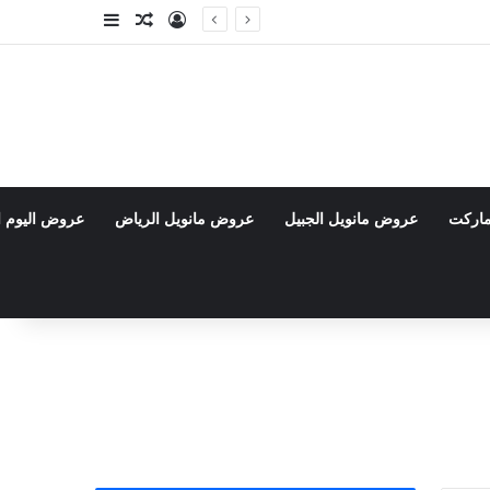
تسجيل الدخول
مقال عشوائي
إضافة عمود جا
ماركت
عروض مانويل الجبيل
عروض مانويل الرياض
عروض اليوم ا