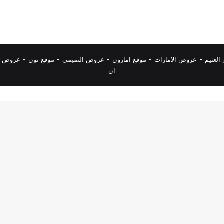
لعثيم
-
عروض الامارات
-
موقع امازون
-
عروض التميمي
-
م
وقع نون
-
عروض ا
ان