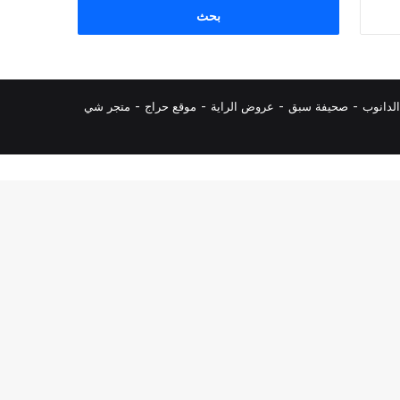
البحث
عن:
لدانوب
-
صحيفة سبق
-
عروض الراية
-
موقع حراج
-
متجر شي