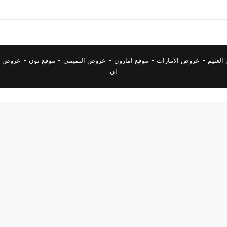
لعثيم
-
عروض الامارات
-
موقع امازون
-
عروض التميمي
-
م
وقع نون
-
عروض ا
ان