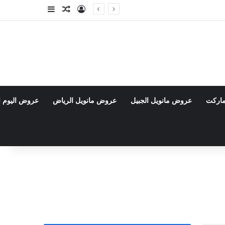
تسجيل الدخول
مقال عشوائي
إضافة عمود جا
ماركت
عروض مانويل الجبيل
عروض مانويل الرياض
عروض اليوم ا