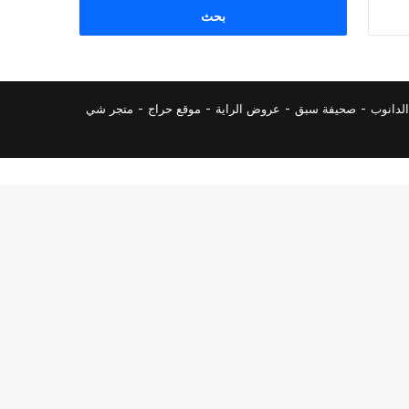
البحث
عن:
لدانوب
-
صحيفة سبق
-
عروض الراية
-
موقع حراج
-
متجر شي