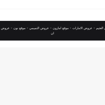
لعثيم
-
عروض الامارات
-
موقع امازون
-
عروض التميمي
-
م
وقع نون
-
عروض ا
ان