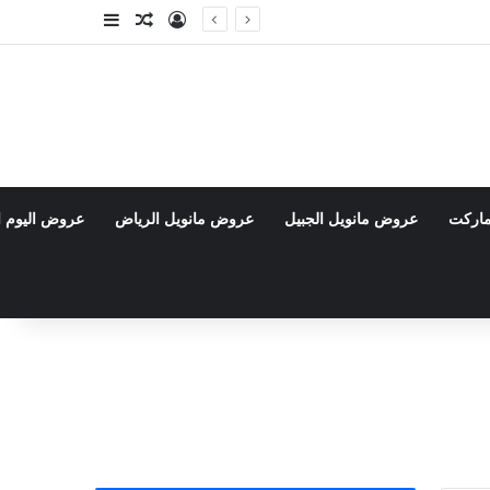
تسجيل الدخول
مقال عشوائي
إضافة عمود جا
ماركت
عروض مانويل الجبيل
عروض مانويل الرياض
عروض اليوم ا