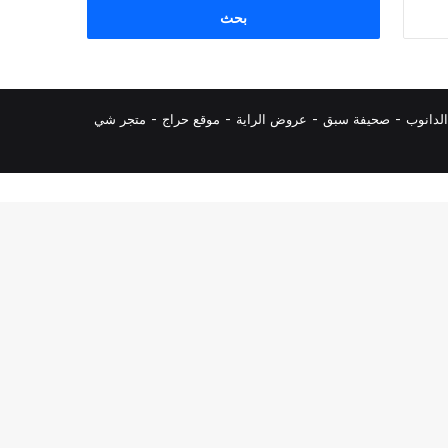
البحث
عن:
لدانوب
-
صحيفة سبق
-
عروض الراية
-
موقع حراج
-
متجر شي