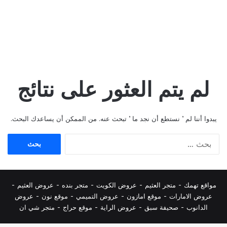
لم يتم العثور على نتائج
يبدوا أننا لم ’ نستطع أن نجد ما ’ تبحث عنه. من الممكن أن يساعدك البحث.
البحث
عن:
مواقع تهمك -
متجر العثيم
-
عروض الكويت
-
متجر بنده
-
عروض العثيم
-
عروض الامارات
-
موقع امازون
-
عروض التميمي
-
م
وقع نون
-
عروض
الدانوب
-
صحيفة سبق
-
عروض الراية
-
موقع حراج
-
متجر شي ان