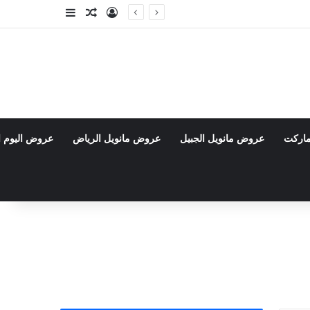
تسجيل الدخول
مقال عشوائي
إضافة عمود جا
ماركت
عروض مانويل الجبيل
عروض مانويل الرياض
عروض اليوم ا