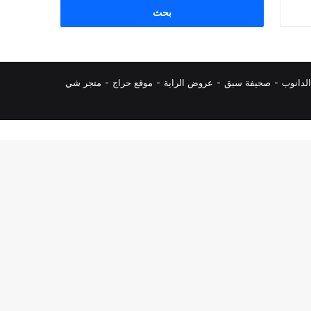
البحث
عن:
لدانوب
-
صحيفة سبق
-
عروض الراية
-
موقع حراج
-
متجر شي