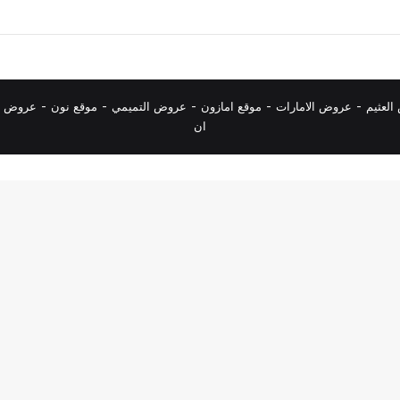
لعثيم
-
عروض الامارات
-
موقع امازون
-
عروض التميمي
-
م
وقع نون
-
عروض ا
ان