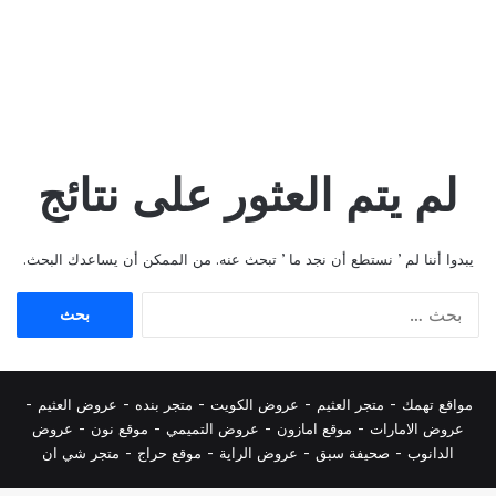
لم يتم العثور على نتائج
يبدوا أننا لم ’ نستطع أن نجد ما ’ تبحث عنه. من الممكن أن يساعدك البحث.
البحث
عن:
مواقع تهمك -
متجر العثيم
-
عروض الكويت
-
متجر بنده
-
عروض العثيم
-
عروض الامارات
-
موقع امازون
-
عروض التميمي
-
م
وقع نون
-
عروض
الدانوب
-
صحيفة سبق
-
عروض الراية
-
موقع حراج
-
متجر شي ان