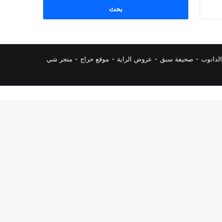
البحث
عن:
لدانوب
-
صحيفة سبق
-
عروض الراية
-
موقع حراج
-
متجر شي