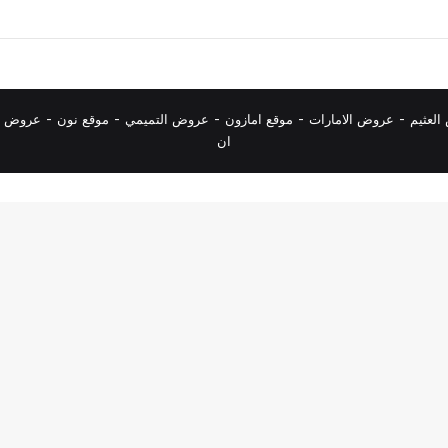
لعثيم
-
عروض الامارات
-
موقع امازون
-
عروض التميمي
-
م
وقع نون
-
عروض ا
ان