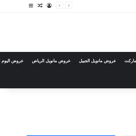
تسجيل الدخول
مقال عشوائي
إضافة عمود جا
ماركت
عروض مانويل الجبيل
عروض مانويل الرياض
عروض اليوم ا