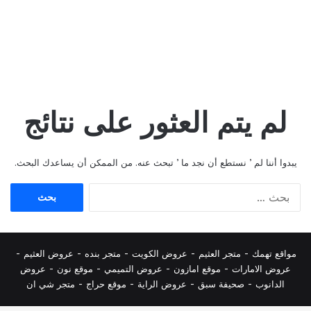
لم يتم العثور على نتائج
يبدوا أننا لم ’ نستطع أن نجد ما ’ تبحث عنه. من الممكن أن يساعدك البحث.
البحث
عن:
مواقع تهمك -
متجر العثيم
-
عروض الكويت
-
متجر بنده
-
عروض العثيم
-
عروض الامارات
-
موقع امازون
-
عروض التميمي
-
م
وقع نون
-
عروض
الدانوب
-
صحيفة سبق
-
عروض الراية
-
موقع حراج
-
متجر شي ان