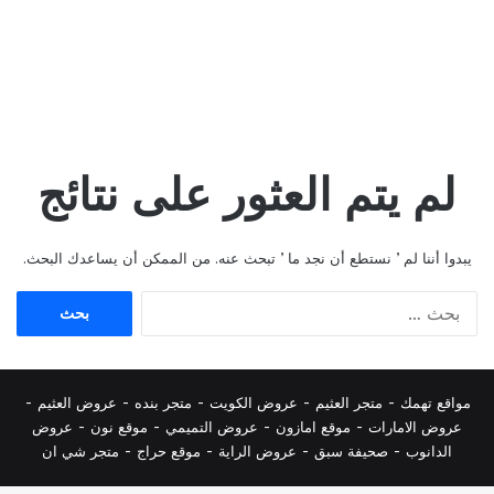
لم يتم العثور على نتائج
يبدوا أننا لم ’ نستطع أن نجد ما ’ تبحث عنه. من الممكن أن يساعدك البحث.
البحث
عن:
مواقع تهمك -
متجر العثيم
-
عروض الكويت
-
متجر بنده
-
عروض العثيم
-
عروض الامارات
-
موقع امازون
-
عروض التميمي
-
م
وقع نون
-
عروض
الدانوب
-
صحيفة سبق
-
عروض الراية
-
موقع حراج
-
متجر شي ان