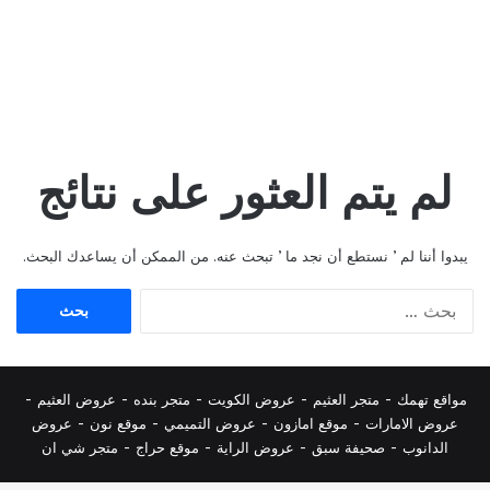
لم يتم العثور على نتائج
يبدوا أننا لم ’ نستطع أن نجد ما ’ تبحث عنه. من الممكن أن يساعدك البحث.
البحث
عن:
مواقع تهمك -
متجر العثيم
-
عروض الكويت
-
متجر بنده
-
عروض العثيم
-
عروض الامارات
-
موقع امازون
-
عروض التميمي
-
م
وقع نون
-
عروض
الدانوب
-
صحيفة سبق
-
عروض الراية
-
موقع حراج
-
متجر شي ان