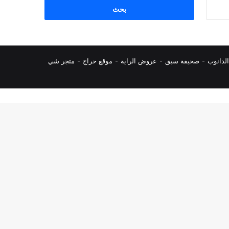
البحث
عن:
لدانوب
-
صحيفة سبق
-
عروض الراية
-
موقع حراج
-
متجر شي