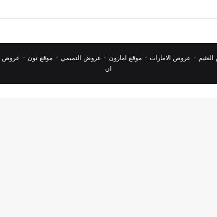
لعثيم
-
عروض الامارات
-
موقع امازون
-
عروض التميمي
-
م
وقع نون
-
عروض ا
ان