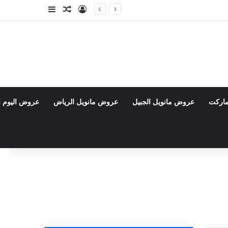
تسجيل الدخول
مقال عشوائي
إضافة عمود جا
ماركت
عروض مانويل الجبيل
عروض مانويل الرياض
عروض اليوم ا