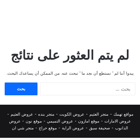
لم يتم العثور على نتائج
يبدوا أننا لم ’ نستطع أن نجد ما ’ تبحث عنه. من الممكن أن يساعدك البحث.
البحث
عن:
مواقع تهمك -
متجر العثيم
-
عروض الكويت
-
متجر بنده
-
عروض العثيم
-
عروض الامارات
-
موقع امازون
-
عروض التميمي
-
م
وقع نون
-
عروض
الدانوب
-
صحيفة سبق
-
عروض الراية
-
موقع حراج
-
متجر شي ان