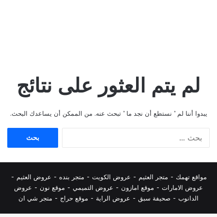
لم يتم العثور على نتائج
يبدوا أننا لم ’ نستطع أن نجد ما ’ تبحث عنه. من الممكن أن يساعدك البحث.
البحث
عن:
مواقع تهمك -
متجر العثيم
-
عروض الكويت
-
متجر بنده
-
عروض العثيم
-
عروض الامارات
-
موقع امازون
-
عروض التميمي
-
م
وقع نون
-
عروض
الدانوب
-
صحيفة سبق
-
عروض الراية
-
موقع حراج
-
متجر شي ان