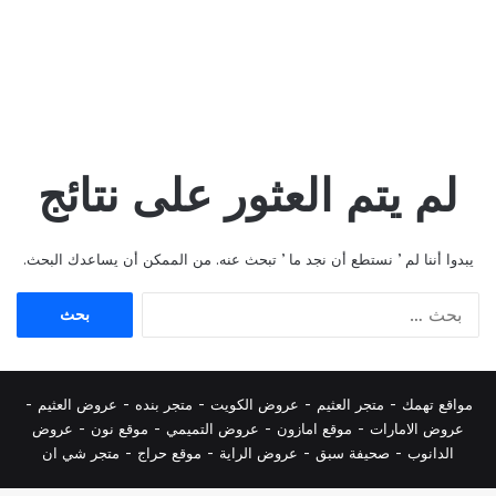
لم يتم العثور على نتائج
يبدوا أننا لم ’ نستطع أن نجد ما ’ تبحث عنه. من الممكن أن يساعدك البحث.
البحث
عن:
مواقع تهمك -
متجر العثيم
-
عروض الكويت
-
متجر بنده
-
عروض العثيم
-
عروض الامارات
-
موقع امازون
-
عروض التميمي
-
م
وقع نون
-
عروض
الدانوب
-
صحيفة سبق
-
عروض الراية
-
موقع حراج
-
متجر شي ان