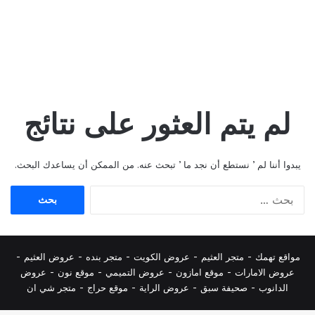
لم يتم العثور على نتائج
يبدوا أننا لم ’ نستطع أن نجد ما ’ تبحث عنه. من الممكن أن يساعدك البحث.
البحث
عن:
مواقع تهمك -
متجر العثيم
-
عروض الكويت
-
متجر بنده
-
عروض العثيم
-
عروض الامارات
-
موقع امازون
-
عروض التميمي
-
م
وقع نون
-
عروض
الدانوب
-
صحيفة سبق
-
عروض الراية
-
موقع حراج
-
متجر شي ان