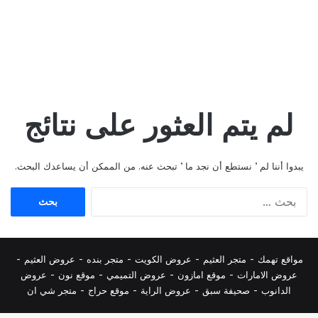
لم يتم العثور على نتائج
يبدوا أننا لم ’ نستطع أن نجد ما ’ تبحث عنه. من الممكن أن يساعدك البحث.
البحث
عن:
مواقع تهمك -
متجر العثيم
-
عروض الكويت
-
متجر بنده
-
عروض العثيم
-
عروض الامارات
-
موقع امازون
-
عروض التميمي
-
م
وقع نون
-
عروض
الدانوب
-
صحيفة سبق
-
عروض الراية
-
موقع حراج
-
متجر شي ان