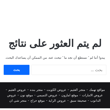
لم يتم العثور على نتائج
يبدوا أننا لم ’ نستطع أن نجد ما ’ تبحث عنه. من الممكن أن يساعدك البحث.
البحث
عن:
مواقع تهمك -
متجر العثيم
-
عروض الكويت
-
متجر بنده
-
عروض العثيم
-
عروض الامارات
-
موقع امازون
-
عروض التميمي
-
م
وقع نون
-
عروض
الدانوب
-
صحيفة سبق
-
عروض الراية
-
موقع حراج
-
متجر شي ان