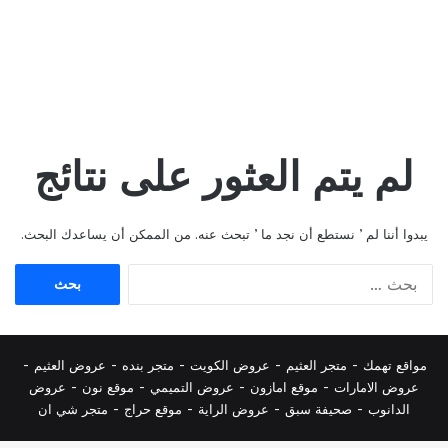
لم يتم العثور على نتائج
يبدوا أننا لم ’ نستطع أن نجد ما ’ تبحث عنه. من الممكن أن يساعدك البحث.
البحث
عن:
مواقع تهمك -
متجر العثيم
-
عروض الكويت
-
متجر بنده
-
عروض العثيم
-
عروض الامارات
-
موقع امازون
-
عروض التميمي
-
م
وقع نون
-
عروض
الدانوب
-
صحيفة سبق
-
عروض الراية
-
موقع حراج
-
متجر شي ان