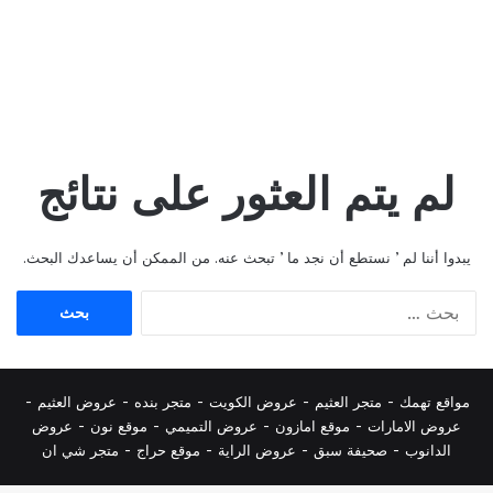
لم يتم العثور على نتائج
يبدوا أننا لم ’ نستطع أن نجد ما ’ تبحث عنه. من الممكن أن يساعدك البحث.
البحث
عن:
مواقع تهمك -
متجر العثيم
-
عروض الكويت
-
متجر بنده
-
عروض العثيم
-
عروض الامارات
-
موقع امازون
-
عروض التميمي
-
م
وقع نون
-
عروض
الدانوب
-
صحيفة سبق
-
عروض الراية
-
موقع حراج
-
متجر شي ان