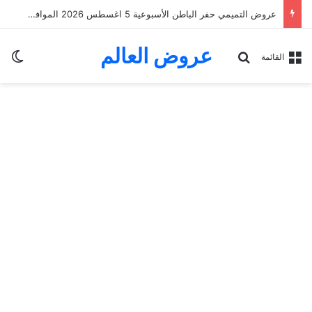
عروض التميمي حفر الباطن الأسبوعية 5 اغسطس 2026 الموافق 22 صفر 1448 Back To School
عروض العالم
الو
بحث عن
القائمة