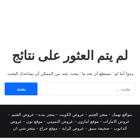
لم يتم العثور على نتائج
يبدوا أننا لم ’ نستطع أن نجد ما ’ تبحث عنه. من الممكن أن يساعدك البحث.
البحث
عن:
مواقع تهمك -
متجر العثيم
-
عروض الكويت
-
متجر بنده
-
عروض العثيم
-
عروض الامارات
-
موقع امازون
-
عروض التميمي
-
م
وقع نون
-
عروض
الدانوب
-
صحيفة سبق
-
عروض الراية
-
موقع حراج
-
متجر شي ان