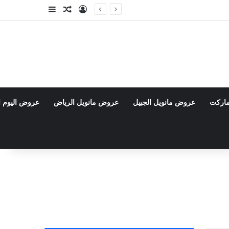
تسجيل الدخول
مقال عشوائي
إضافة عمود جا
ماركت
عروض مانويل الجبيل
عروض مانويل الرياض
عروض اليوم ا