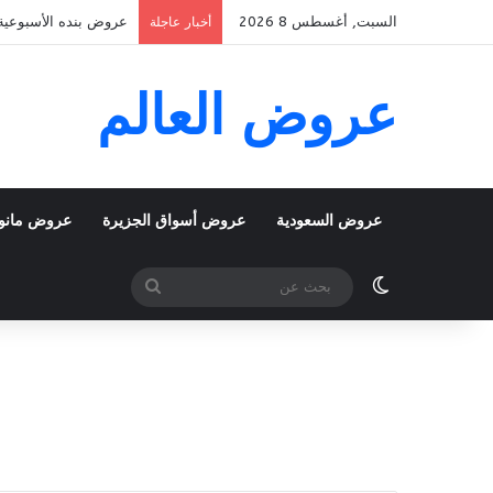
السبت, أغسطس 8 2026
عروض بنده الأسبوعية 5 اغسطس 2026 الموافق 22 صفر 1448 k To School
أخبار عاجلة
عروض العالم
عروض السعودية
عروض أسواق الجزيرة
عروض مانو
الوضع المظلم
بحث
عن