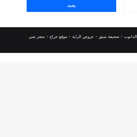
البحث
عن:
لدانوب
-
صحيفة سبق
-
عروض الراية
-
موقع حراج
-
متجر شي