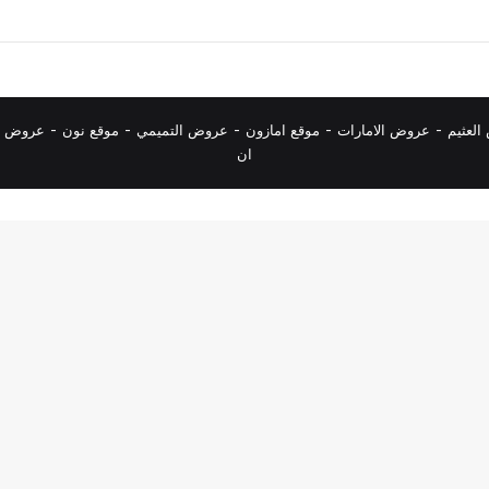
لعثيم
-
عروض الامارات
-
موقع امازون
-
عروض التميمي
-
م
وقع نون
-
عروض ا
ان