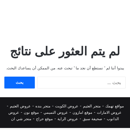
لم يتم العثور على نتائج
يبدوا أننا لم ’ نستطع أن نجد ما ’ تبحث عنه. من الممكن أن يساعدك البحث.
البحث
عن:
مواقع تهمك -
متجر العثيم
-
عروض الكويت
-
متجر بنده
-
عروض العثيم
-
عروض الامارات
-
موقع امازون
-
عروض التميمي
-
م
وقع نون
-
عروض
الدانوب
-
صحيفة سبق
-
عروض الراية
-
موقع حراج
-
متجر شي ان