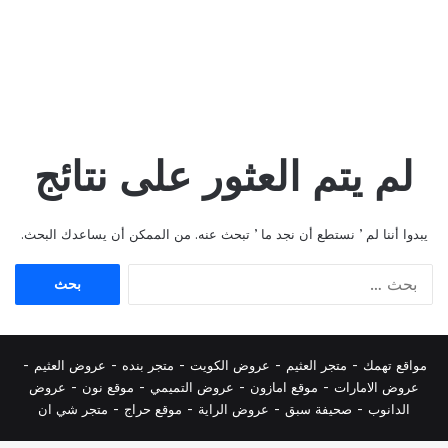
لم يتم العثور على نتائج
يبدوا أننا لم ’ نستطع أن نجد ما ’ تبحث عنه. من الممكن أن يساعدك البحث.
البحث
عن:
مواقع تهمك -
متجر العثيم
-
عروض الكويت
-
متجر بنده
-
عروض العثيم
-
عروض الامارات
-
موقع امازون
-
عروض التميمي
-
م
وقع نون
-
عروض
الدانوب
-
صحيفة سبق
-
عروض الراية
-
موقع حراج
-
متجر شي ان