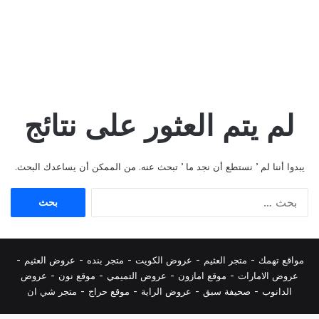
لم يتم العثور على نتائج
يبدوا أننا لم ’ نستطع أن نجد ما ’ تبحث عنه. من الممكن أن يساعدك البحث.
البحث
عن:
مواقع تهمك -
متجر العثيم
-
عروض الكويت
-
متجر بنده
-
عروض العثيم
-
عروض الامارات
-
موقع امازون
-
عروض التميمي
-
م
وقع نون
-
عروض
الدانوب
-
صحيفة سبق
-
عروض الراية
-
موقع حراج
-
متجر شي ان