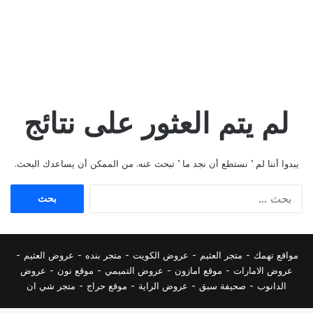
لم يتم العثور على نتائج
يبدوا أننا لم ’ نستطع أن نجد ما ’ تبحث عنه. من الممكن أن يساعدك البحث.
البحث
عن:
مواقع تهمك -
متجر العثيم
-
عروض الكويت
-
متجر بنده
-
عروض العثيم
-
عروض الامارات
-
موقع امازون
-
عروض التميمي
-
م
وقع نون
-
عروض
الدانوب
-
صحيفة سبق
-
عروض الراية
-
موقع حراج
-
متجر شي ان