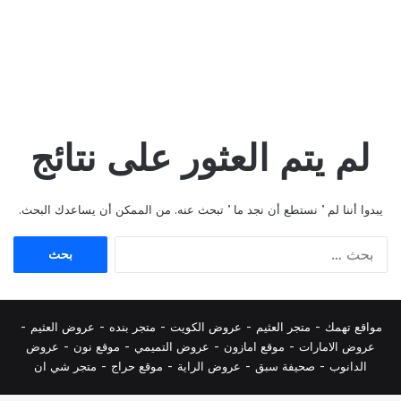
لم يتم العثور على نتائج
يبدوا أننا لم ’ نستطع أن نجد ما ’ تبحث عنه. من الممكن أن يساعدك البحث.
البحث
عن:
مواقع تهمك -
متجر العثيم
-
عروض الكويت
-
متجر بنده
-
عروض العثيم
-
عروض الامارات
-
موقع امازون
-
عروض التميمي
-
م
وقع نون
-
عروض
الدانوب
-
صحيفة سبق
-
عروض الراية
-
موقع حراج
-
متجر شي ان