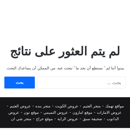
لم يتم العثور على نتائج
يبدوا أننا لم ’ نستطع أن نجد ما ’ تبحث عنه. من الممكن أن يساعدك البحث.
البحث
عن:
مواقع تهمك -
متجر العثيم
-
عروض الكويت
-
متجر بنده
-
عروض العثيم
-
عروض الامارات
-
موقع امازون
-
عروض التميمي
-
م
وقع نون
-
عروض
الدانوب
-
صحيفة سبق
-
عروض الراية
-
موقع حراج
-
متجر شي ان