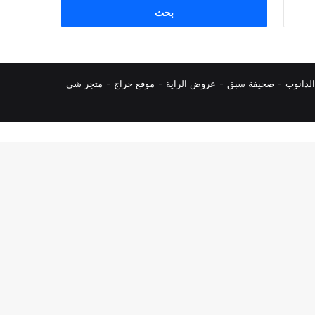
البحث
عن:
لدانوب
-
صحيفة سبق
-
عروض الراية
-
موقع حراج
-
متجر شي