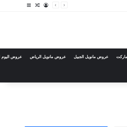
تسجيل الدخول
مقال عشوائي
إضافة عمود جا
ماركت
عروض مانويل الجبيل
عروض مانويل الرياض
عروض اليوم ا