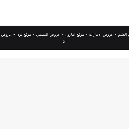
لعثيم
-
عروض الامارات
-
موقع امازون
-
عروض التميمي
-
م
وقع نون
-
عروض ا
ان