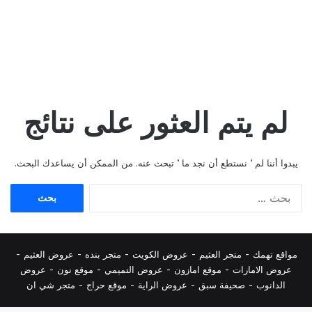
لم يتم العثور على نتائج
يبدوا أننا لم ’ نستطع أن نجد ما ’ تبحث عنه. من الممكن أن يساعدك البحث.
البحث
عن:
مواقع تهمك -
متجر العثيم
-
عروض الكويت
-
متجر بنده
-
عروض العثيم
-
عروض الامارات
-
موقع امازون
-
عروض التميمي
-
م
وقع نون
-
عروض
الدانوب
-
صحيفة سبق
-
عروض الراية
-
موقع حراج
-
متجر شي ان