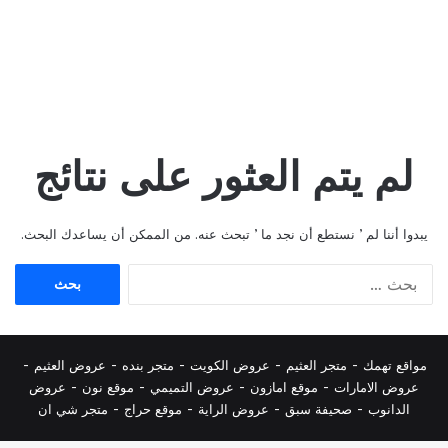
لم يتم العثور على نتائج
يبدوا أننا لم ’ نستطع أن نجد ما ’ تبحث عنه. من الممكن أن يساعدك البحث.
البحث
عن:
مواقع تهمك -
متجر العثيم
-
عروض الكويت
-
متجر بنده
-
عروض العثيم
-
عروض الامارات
-
موقع امازون
-
عروض التميمي
-
م
وقع نون
-
عروض
الدانوب
-
صحيفة سبق
-
عروض الراية
-
موقع حراج
-
متجر شي ان