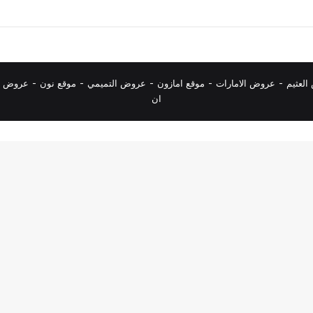
لعثيم
-
عروض الامارات
-
موقع امازون
-
عروض التميمي
-
م
وقع نون
-
عروض ا
ان