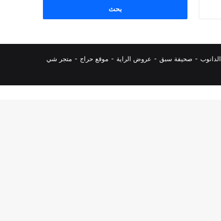
البحث
عن:
لدانوب
-
صحيفة سبق
-
عروض الراية
-
موقع حراج
-
متجر شي