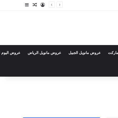
تسجيل الدخول
مقال عشوائي
إضافة عمود جا
ماركت
عروض مانويل الجبيل
عروض مانويل الرياض
عروض اليوم ا