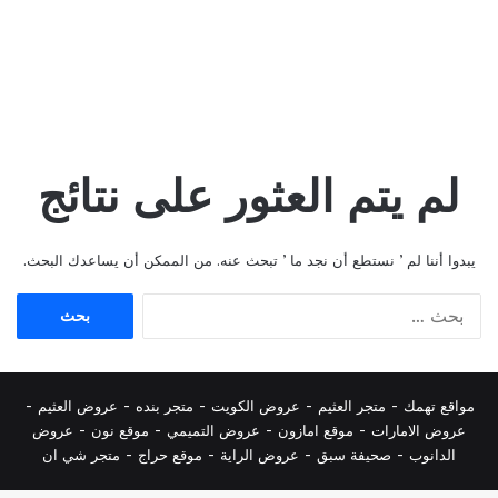
لم يتم العثور على نتائج
يبدوا أننا لم ’ نستطع أن نجد ما ’ تبحث عنه. من الممكن أن يساعدك البحث.
البحث
عن:
مواقع تهمك -
متجر العثيم
-
عروض الكويت
-
متجر بنده
-
عروض العثيم
-
عروض الامارات
-
موقع امازون
-
عروض التميمي
-
م
وقع نون
-
عروض
الدانوب
-
صحيفة سبق
-
عروض الراية
-
موقع حراج
-
متجر شي ان