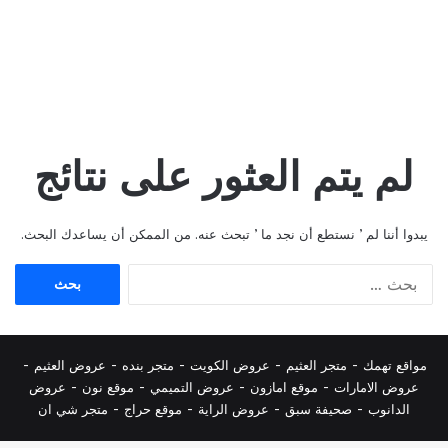
لم يتم العثور على نتائج
يبدوا أننا لم ’ نستطع أن نجد ما ’ تبحث عنه. من الممكن أن يساعدك البحث.
البحث
عن:
مواقع تهمك -
متجر العثيم
-
عروض الكويت
-
متجر بنده
-
عروض العثيم
-
عروض الامارات
-
موقع امازون
-
عروض التميمي
-
م
وقع نون
-
عروض
الدانوب
-
صحيفة سبق
-
عروض الراية
-
موقع حراج
-
متجر شي ان