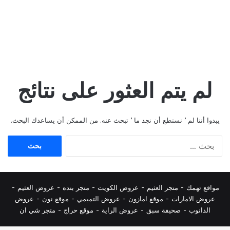
لم يتم العثور على نتائج
يبدوا أننا لم ’ نستطع أن نجد ما ’ تبحث عنه. من الممكن أن يساعدك البحث.
البحث
عن:
مواقع تهمك -
متجر العثيم
-
عروض الكويت
-
متجر بنده
-
عروض العثيم
-
عروض الامارات
-
موقع امازون
-
عروض التميمي
-
م
وقع نون
-
عروض
الدانوب
-
صحيفة سبق
-
عروض الراية
-
موقع حراج
-
متجر شي ان