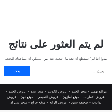
لم يتم العثور على نتائج
يبدوا أننا لم ’ نستطع أن نجد ما ’ تبحث عنه. من الممكن أن يساعدك البحث.
البحث
عن:
مواقع تهمك -
متجر العثيم
-
عروض الكويت
-
متجر بنده
-
عروض العثيم
-
عروض الامارات
-
موقع امازون
-
عروض التميمي
-
م
وقع نون
-
عروض
الدانوب
-
صحيفة سبق
-
عروض الراية
-
موقع حراج
-
متجر شي ان