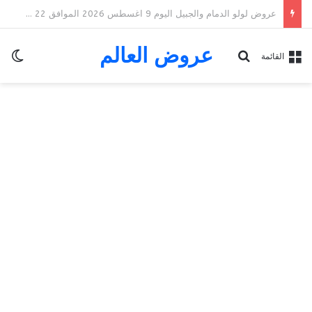
عروض لولو الدمام والجبيل اليوم 9 اغسطس 2026 الموافق 22 صفر 1448 عروض الطازج & العروض الأسبوعية
عروض العالم
الو
بحث عن
القائمة