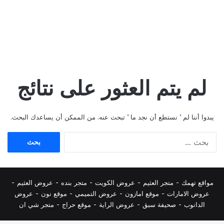
لم يتم العثور على نتائج
يبدوا أننا لم ’ نستطع أن نجد ما ’ تبحث عنه. من الممكن أن يساعدك البحث.
البحث
عن:
مواقع تهمك -
متجر العثيم
-
عروض الكويت
-
متجر بنده
-
عروض العثيم
-
عروض الامارات
-
موقع امازون
-
عروض التميمي
-
م
وقع نون
-
عروض
الدانوب
-
صحيفة سبق
-
عروض الراية
-
موقع حراج
-
متجر شي ان