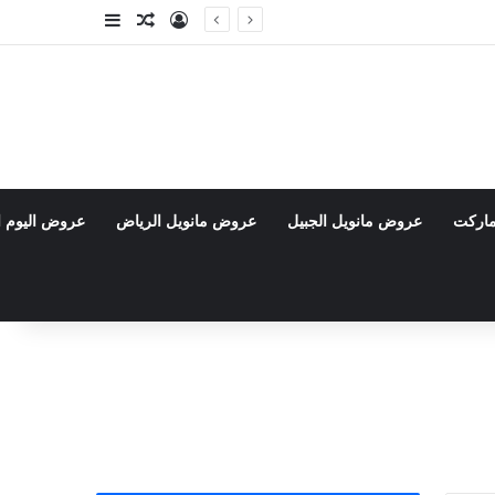
تسجيل الدخول
مقال عشوائي
إضافة عمود جا
ماركت
عروض مانويل الجبيل
عروض مانويل الرياض
عروض اليوم ا