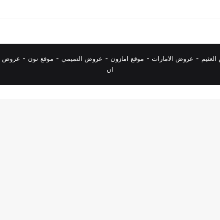
لعثيم
-
عروض الامارات
-
موقع امازون
-
عروض التميمي
-
م
وقع نون
-
عروض ا
ان