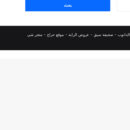
البحث
عن:
لدانوب
-
صحيفة سبق
-
عروض الراية
-
موقع حراج
-
متجر شي