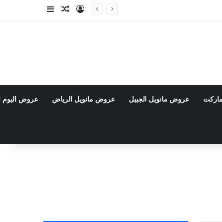
تسجيل الدخول
مقال عشوائي
إضافة عمود جا
ماركت
عروض مانويل الجبيل
عروض مانويل الرياض
عروض اليوم ا