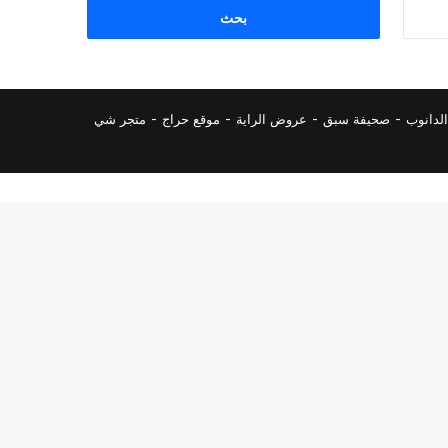
البحث
عن:
لدانوب
-
صحيفة سبق
-
عروض الراية
-
موقع حراج
-
متجر شي