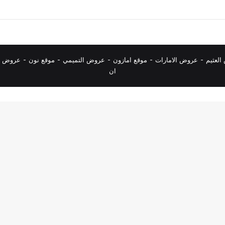
لعثيم
-
عروض الامارات
-
موقع امازون
-
عروض التميمي
-
م
وقع نون
-
عروض ا
ان